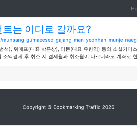
H
먼트는 어디로 갈까요?
om/munsang-gumaeeseo-gajang-man-yeonhan-munje-naega-
범석), 위메프(대표 박은상), 티몬(대표 유한익) 등의 소셜커머스
 소액결제 후 취소 시 결제월과 취소월이 다르더라도 계좌로 현
Copyright © Bookmarking Traffic 2026