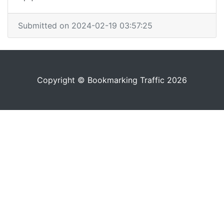
Submitted on 2024-02-19 03:57:25
Copyright © Bookmarking Traffic 2026