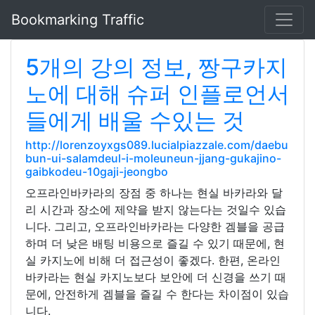
Bookmarking Traffic
5개의 강의 정보, 짱구카지
노에 대해 슈퍼 인플로언서
들에게 배울 수있는 것
http://lorenzoyxgs089.lucialpiazzale.com/daebu
bun-ui-salamdeul-i-moleuneun-jjang-gukajino-
gaibkodeu-10gaji-jeongbo
오프라인바카라의 장점 중 하나는 현실 바카라와 달
리 시간과 장소에 제약을 받지 않는다는 것일수 있습
니다. 그리고, 오프라인바카라는 다양한 겜블을 공급
하며 더 낮은 배팅 비용으로 즐길 수 있기 때문에, 현
실 카지노에 비해 더 접근성이 좋겠다. 한편, 온라인
바카라는 현실 카지노보다 보안에 더 신경을 쓰기 때
문에, 안전하게 겜블을 즐길 수 한다는 차이점이 있습
니다.