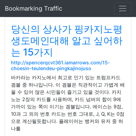
Bookmarking Traffic
당신의 상사가 핑카지노평
생도메인대해 알고 싶어하
는 15가지
http://spencerqcvt361.iamarrows.com/15-
choesin-teulendeu-pingkajinojuso
바카라는 카지노에서 최고로 인기 있는 트럼프카드
겜블 중 하나입니다. 이 겜블은 직관적이고 가볍게 배
울 수 있어 많은 시민들이 즐기고 있을 것이다. 카지
노는 2장의 카드를 사용하며, 카드 넘버의 합이 9에
가까이 있는 쪽이 이기는 겜블입니다. 에이스는 9점,
10과 그 외의 번호 카드는 번호 그대로, J, Q, K는 0점
으로 계산될듯합니다. 플레이어는 뱅커와 유저 중 하
나를