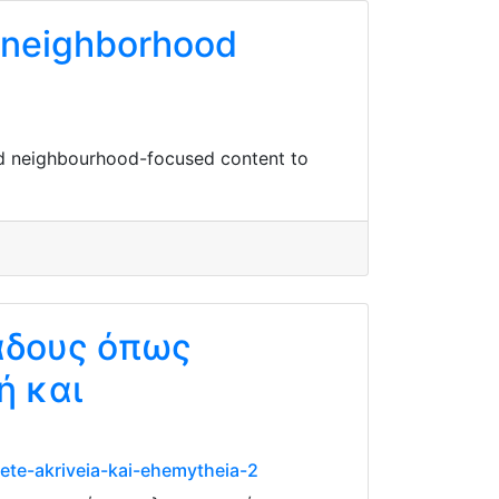
 neighborhood
nd neighbourhood-focused content to
άδους όπως
ή και
ete-akriveia-kai-ehemytheia-2