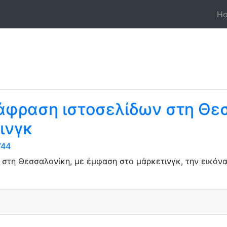
H
άφραση ιστοσελίδων στη Θεσ
ινγκ
744
τη Θεσσαλονίκη, με έμφαση στο μάρκετινγκ, την εικόνα τ