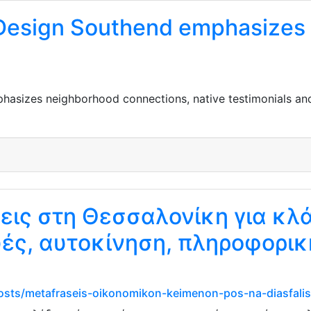
e Design Southend emphasizes
phasizes neighborhood connections, native testimonials a
εις στη Θεσσαλονίκη για κλ
ές, αυτοκίνηση, πληροφορικ
posts/metafraseis-oikonomikon-keimenon-pos-na-diasfalis