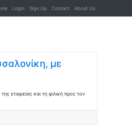
ome
Login
Sign Up
Contact
About Us
σαλονίκη, με
ης εταιρείας και τη φιλική προς τον