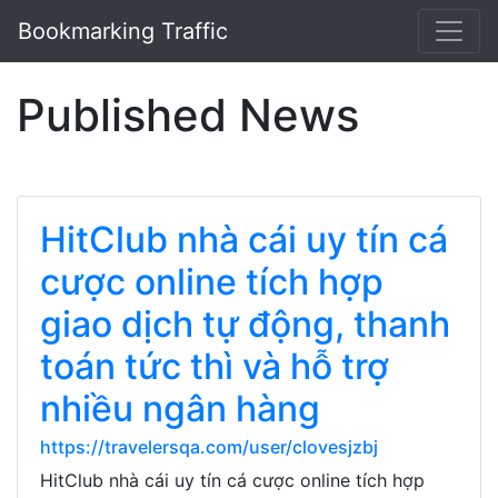
Bookmarking Traffic
Published News
HitClub nhà cái uy tín cá
cược online tích hợp
giao dịch tự động, thanh
toán tức thì và hỗ trợ
nhiều ngân hàng
https://travelersqa.com/user/clovesjzbj
HitClub nhà cái uy tín cá cược online tích hợp