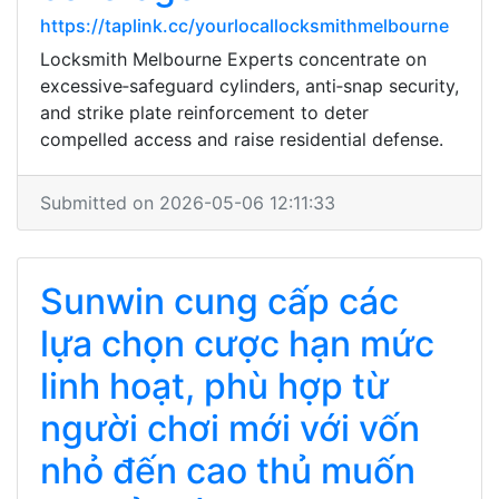
https://taplink.cc/yourlocallocksmithmelbourne
Locksmith Melbourne Experts concentrate on
excessive‑safeguard cylinders, anti‑snap security,
and strike plate reinforcement to deter
compelled access and raise residential defense.
Submitted on 2026-05-06 12:11:33
Sunwin cung cấp các
lựa chọn cược hạn mức
linh hoạt, phù hợp từ
người chơi mới với vốn
nhỏ đến cao thủ muốn