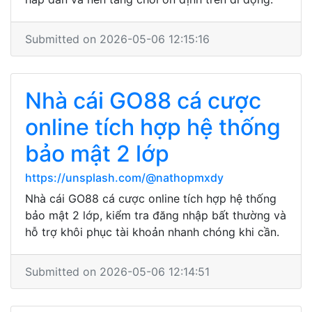
Submitted on 2026-05-06 12:15:16
Nhà cái GO88 cá cược
online tích hợp hệ thống
bảo mật 2 lớp
https://unsplash.com/@nathopmxdy
Nhà cái GO88 cá cược online tích hợp hệ thống
bảo mật 2 lớp, kiểm tra đăng nhập bất thường và
hỗ trợ khôi phục tài khoản nhanh chóng khi cần.
Submitted on 2026-05-06 12:14:51