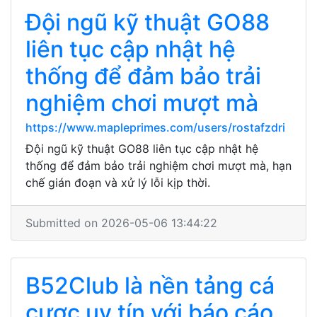
Đội ngũ kỹ thuật GO88
liên tục cập nhật hệ
thống để đảm bảo trải
nghiệm chơi mượt mà
https://www.mapleprimes.com/users/rostafzdri
Đội ngũ kỹ thuật GO88 liên tục cập nhật hệ
thống để đảm bảo trải nghiệm chơi mượt mà, hạn
chế gián đoạn và xử lý lỗi kịp thời.
Submitted on 2026-05-06 13:44:22
B52Club là nền tảng cá
cược uy tín với báo cáo