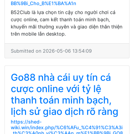
BB%9Bi_Cho_B%E1%BA%A1n
B52Club là lựa chọn tin cậy cho người chơi cá
cược online, cam kết thanh toán minh bạch,
khuyến mãi thường xuyên và giao diện thân thiện
trên mobile lẫn desktop.
Submitted on 2026-05-06 13:54:09
Go88 nhà cái uy tín cá
cược online với tỷ lệ
thanh toán minh bạch,
lịch sử giao dịch rõ ràng
https://shed-
wiki.win/index.php/%C6%AFu_%C4%91%C3%A3i
_th%C3%A0nh_vi%C3%AAn_m%E1%BB%9Bi_GO8