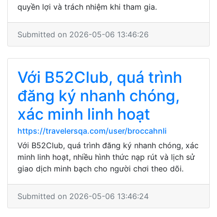
quyền lợi và trách nhiệm khi tham gia.
Submitted on 2026-05-06 13:46:26
Với B52Club, quá trình
đăng ký nhanh chóng,
xác minh linh hoạt
https://travelersqa.com/user/broccahnli
Với B52Club, quá trình đăng ký nhanh chóng, xác
minh linh hoạt, nhiều hình thức nạp rút và lịch sử
giao dịch minh bạch cho người chơi theo dõi.
Submitted on 2026-05-06 13:46:24