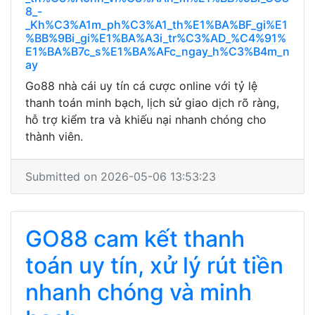
8_-
_Kh%C3%A1m_ph%C3%A1_th%E1%BA%BF_gi%E1
%BB%9Bi_gi%E1%BA%A3i_tr%C3%AD_%C4%91%
E1%BA%B7c_s%E1%BA%AFc_ngay_h%C3%B4m_n
ay
Go88 nhà cái uy tín cá cược online với tỷ lệ
thanh toán minh bạch, lịch sử giao dịch rõ ràng,
hỗ trợ kiểm tra và khiếu nại nhanh chóng cho
thành viên.
Submitted on 2026-05-06 13:53:23
GO88 cam kết thanh
toán uy tín, xử lý rút tiền
nhanh chóng và minh