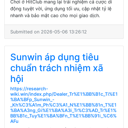
Chơi ở HitClub mang lại trải nghiệm cá cược di
động tuyệt vời, ứng dụng tối ưu, cập nhật tỷ lệ
nhanh và bảo mật cao cho mọi giao dịch.
Submitted on 2026-05-06 13:26:12
Sunwin áp dụng tiêu
chuẩn trách nhiệm xã
hội
https://research-
wiki.win/index.php/Dealer_Tr%E1%BB%B1c_Ti%E1
%BA%BFp_Sunwin_-
_Kh%C3%A1m_Ph%C3%A1_N%E1%BB%81n_T%E1
%BA%A3ng_Gi%E1%BA%A3i_Tr%C3%AD_Tr%E1%
BB%B1c_Tuy%E1%BA%BFn_T%E1%BB%91i_%C6%
AFu