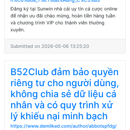
h%C6%B0a_T%E1%BB%ABng_C%C3%B3
Đăng ký tại Sunwin nhà cái uy tín cá cược online
để nhận ưu đãi chào mừng, hoàn tiền hàng tuần
và chương trình VIP cho thành viên thường
xuyên.
Submitted on 2026-05-06 13:25:20
B52Club đảm bảo quyền
riêng tư cho người dùng,
không chia sẻ dữ liệu cá
nhân và có quy trình xử
lý khiếu nại minh bạch
https://www.demilked.com/author/abbotspfdg/