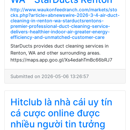
http://www.waukonfeedranch.com/markets/sto
cks.php?article=abnewswire-2026-3-4-air-duct-
cleaning-in-renton-wa-starductsrentons-
premier-professional-duct-cleaning-service-
delivers-healthier-indoor-air-greater-energy-
efficiency-and-unmatched-customer-care
StarDucts provides duct cleaning services in
Renton, WA and other surrounding areas.
https://maps.app.goo.gl/Xs4edahTmBc66bRJ7
Submitted on 2026-05-06 13:26:57
Hitclub là nhà cái uy tín
cá cược online được
nhiều người tin tưởng