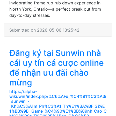
invigorating frame rub rub down experience in
North York, Ontario—a perfect break out from
day-to-day stresses.
Submitted on 2026-05-06 13:25:42
Đăng ký tại Sunwin nhà
cái uy tín cá cược online
để nhận ưu đãi chào
mừng
https://alpha-
wiki.win/index.php/%C6%AFu_%C4%91%C3%A3i
_sunwin_-
_Kh%C3%A1m_Ph%C3%A1_Th%E1%BA%BF_Gi%E
1%BB%9Bi_Game_%C4%90%E1%BB%89nh_Cao_C