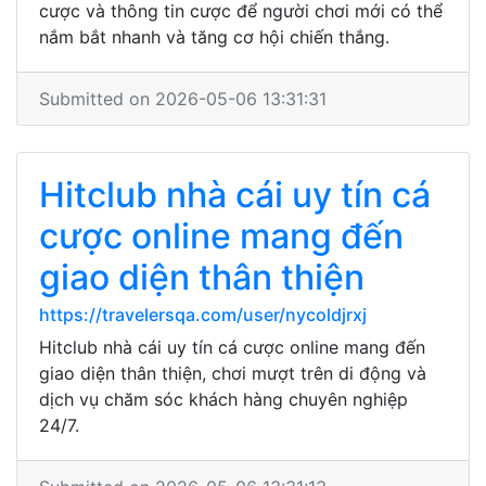
cược và thông tin cược để người chơi mới có thể
nắm bắt nhanh và tăng cơ hội chiến thắng.
Submitted on 2026-05-06 13:31:31
Hitclub nhà cái uy tín cá
cược online mang đến
giao diện thân thiện
https://travelersqa.com/user/nycoldjrxj
Hitclub nhà cái uy tín cá cược online mang đến
giao diện thân thiện, chơi mượt trên di động và
dịch vụ chăm sóc khách hàng chuyên nghiệp
24/7.