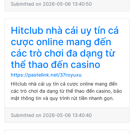
Submitted on 2026-05-06 13:40:50
Hitclub nhà cái uy tín cá
cược online mang đến
các trò chơi đa dạng từ
thể thao đến casino
https://pastelink.net/37royuxu
Hitclub nhà cái uy tín cá cược online mang đến
các trò chơi đa dạng từ thể thao đến casino, bảo
mật thông tin và quy trình rút tiền nhanh gọn.
Submitted on 2026-05-06 13:40:40